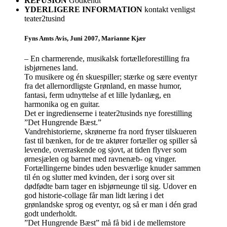
REFUSION
Godkendt
YDERLIGERE INFORMATION
kontakt venligst
teater2tusind
Fyns Amts Avis, Juni 2007, Marianne Kjær
– En charmerende, musikalsk fortælleforestilling fra
isbjørnenes land.
To musikere og én skuespiller; stærke og sære eventyr
fra det allernordligste Grønland, en masse humor,
fantasi, ferm udnyttelse af et lille lydanlæg, en
harmonika og en guitar.
Det er ingredienserne i teater2tusinds nye forestilling
”Det Hungrende Bæst.”
Vandrehistorierne, skrønerne fra nord fryser tilskueren
fast til bænken, for de tre aktører fortæller og spiller så
levende, overraskende og sjovt, at tiden flyver som
ørnesjælen og barnet med ravnenæb- og vinger.
Fortællingerne bindes uden besværlige knuder sammen
til én og slutter med kvinden, der i sorg over sit
dødfødte barn tager en isbjørneunge til sig. Udover en
god historie-collage får man lidt læring i det
grønlandske sprog og eventyr, og så er man i dén grad
godt underholdt.
”Det Hungrende Bæst” må få bid i de mellemstore