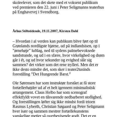
skoleelever, som det skete med et voksent publikum
ved premieren den 22. juni i Peter Seligmanns teaterhus
på Enghavevej i Svendborg.
Århus Stiftstidende, 19.11.2007, Kirsten Dahl
– Hvordan i al verden kan publikum blive ført op til
Grønlands nordligste hjørne, ud på indlandsisen, op i
”ørnehøje” luftlag, ned til sydens palmebevoksede
sandstrande, og ud i en sfære, hvor virkelighed og drøm
går i ét, og ud hvor sekunder og evighed slår sig
sammen? det virker som det rene trylleri. Men det er
ikke desto mindre det, som sker i teater2tusinds
forestilling ”Det Hungrende Bæst.”
Ole Sørensen har som instruktør forstået at få store
fortællerhøjder ud af et helt igennem minimalistisk
arrangement. Claus Helbo har som scenograf
effektfyldt vovet en tilsvarende nedbarberet stoflighed.
Og forestillingen løfter sig ikke mindst fordi trioen
Rasmus Lyberth, Christian Søgaard og Peter Seligmann
hver især og sammen mestrer fortællekunstens
vanskelige metier så overbevisende godt. Det er en