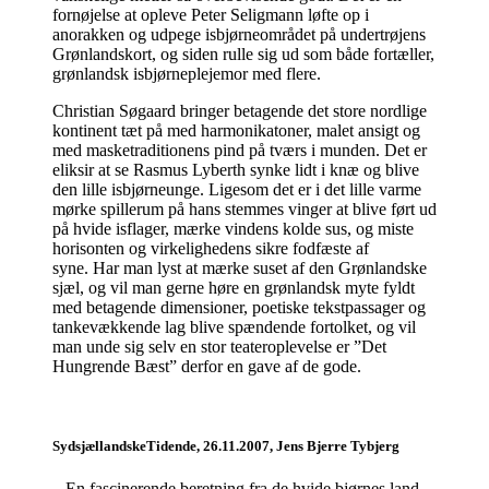
fornøjelse at opleve Peter Seligmann løfte op i
anorakken og udpege isbjørneområdet på undertrøjens
Grønlandskort, og siden rulle sig ud som både fortæller,
grønlandsk isbjørneplejemor med flere.
Christian Søgaard bringer betagende det store nordlige
kontinent tæt på med harmonikatoner, malet ansigt og
med masketraditionens pind på tværs i munden. Det er
eliksir at se Rasmus Lyberth synke lidt i knæ og blive
den lille isbjørneunge. Ligesom det er i det lille varme
mørke spillerum på hans stemmes vinger at blive ført ud
på hvide isflager, mærke vindens kolde sus, og miste
horisonten og virkelighedens sikre fodfæste af
syne. Har man lyst at mærke suset af den Grønlandske
sjæl, og vil man gerne høre en grønlandsk myte fyldt
med betagende dimensioner, poetiske tekstpassager og
tankevækkende lag blive spændende fortolket, og vil
man unde sig selv en stor teateroplevelse er ”Det
Hungrende Bæst” derfor en gave af de gode.
SydsjællandskeTidende, 26.11.2007, Jens Bjerre Tybjerg
– En fascinerende beretning fra de hvide bjørnes land.