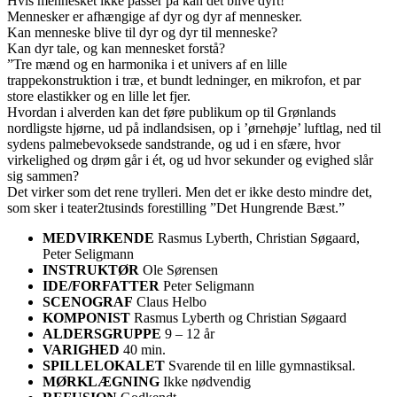
Hvis mennesket ikke passer på kan det blive dyrt!
Mennesker er afhængige af dyr og dyr af mennesker.
Kan menneske blive til dyr og dyr til menneske?
Kan dyr tale, og kan mennesket forstå?
”Tre mænd og en harmonika i et univers af en lille
trappekonstruktion i træ, et bundt ledninger, en mikrofon, et par
store elastikker og en lille let fjer.
Hvordan i alverden kan det føre publikum op til Grønlands
nordligste hjørne, ud på indlandsisen, op i ’ørnehøje’ luftlag, ned til
sydens palmebevoksede sandstrande, og ud i en sfære, hvor
virkelighed og drøm går i ét, og ud hvor sekunder og evighed slår
sig sammen?
Det virker som det rene trylleri. Men det er ikke desto mindre det,
som sker i teater2tusinds forestilling ”Det Hungrende Bæst.”
MEDVIRKENDE
Rasmus Lyberth, Christian Søgaard,
Peter Seligmann
INSTRUKTØR
Ole Sørensen
IDE/FORFATTER
Peter Seligmann
SCENOGRAF
Claus Helbo
KOMPONIST
Rasmus Lyberth og Christian Søgaard
ALDERSGRUPPE
9 – 12 år
VARIGHED
40 min.
SPILLELOKALET
Svarende til en lille gymnastiksal.
MØRKLÆGNING
Ikke nødvendig