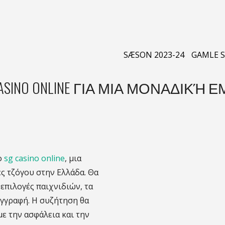
SÆSON 2023-24
GAMLE 
SINO ONLINE ΓΙΑ ΜΙΑ ΜΟΝΑΔΙΚΉ 
ο
sg casino online
, μια
ς τζόγου στην Ελλάδα. Θα
 επιλογές παιχνιδιών, τα
εγγραφή. Η συζήτηση θα
ε την ασφάλεια και την