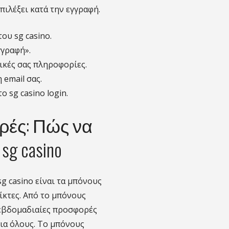
ιλέξει κατά την εγγραφή.
ου sg casino.
γγραφή».
κές σας πληροφορίες.
 email σας.
ο sg casino login.
ές: Πώς να
g casino
g casino είναι τα μπόνους
ίκτες. Από το μπόνους
 εβδομαδιαίες προσφορές
για όλους. Το μπόνους