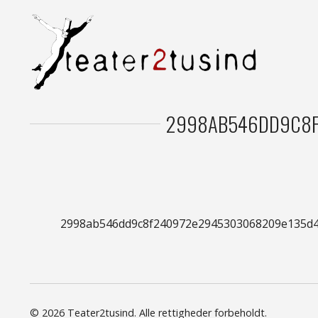
2998AB546DD9C8F
2998ab546dd9c8f240972e2945303068209e135d4
© 2026 Teater2tusind. Alle rettigheder forbeholdt.