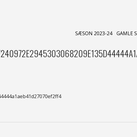
SÆSON 2023-24
GAMLE 
240972E2945303068209E135D44444A1A
4444a1aeb41d27070ef2ff4