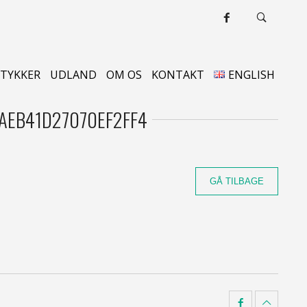
STYKKER
UDLAND
OM OS
KONTAKT
ENGLISH
EB41D27070EF2FF4