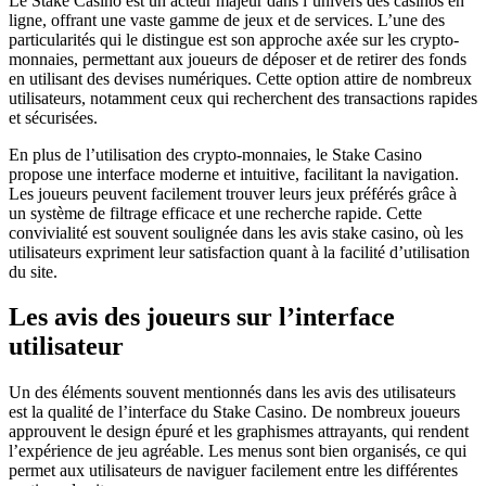
Le Stake Casino est un acteur majeur dans l’univers des casinos en
ligne, offrant une vaste gamme de jeux et de services. L’une des
particularités qui le distingue est son approche axée sur les crypto-
monnaies, permettant aux joueurs de déposer et de retirer des fonds
en utilisant des devises numériques. Cette option attire de nombreux
utilisateurs, notamment ceux qui recherchent des transactions rapides
et sécurisées.
En plus de l’utilisation des crypto-monnaies, le Stake Casino
propose une interface moderne et intuitive, facilitant la navigation.
Les joueurs peuvent facilement trouver leurs jeux préférés grâce à
un système de filtrage efficace et une recherche rapide. Cette
convivialité est souvent soulignée dans les avis stake casino, où les
utilisateurs expriment leur satisfaction quant à la facilité d’utilisation
du site.
Les avis des joueurs sur l’interface
utilisateur
Un des éléments souvent mentionnés dans les avis des utilisateurs
est la qualité de l’interface du Stake Casino. De nombreux joueurs
approuvent le design épuré et les graphismes attrayants, qui rendent
l’expérience de jeu agréable. Les menus sont bien organisés, ce qui
permet aux utilisateurs de naviguer facilement entre les différentes