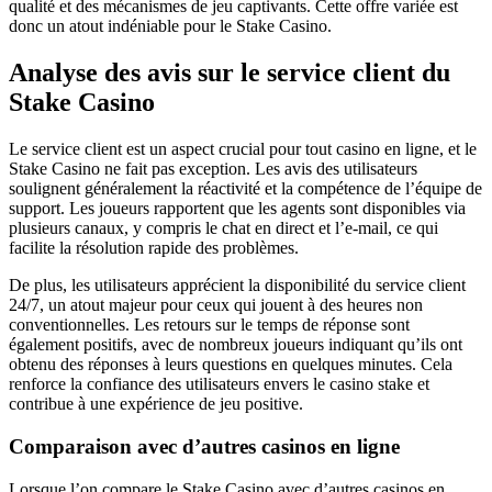
qualité et des mécanismes de jeu captivants. Cette offre variée est
donc un atout indéniable pour le Stake Casino.
Analyse des avis sur le service client du
Stake Casino
Le service client est un aspect crucial pour tout casino en ligne, et le
Stake Casino ne fait pas exception. Les avis des utilisateurs
soulignent généralement la réactivité et la compétence de l’équipe de
support. Les joueurs rapportent que les agents sont disponibles via
plusieurs canaux, y compris le chat en direct et l’e-mail, ce qui
facilite la résolution rapide des problèmes.
De plus, les utilisateurs apprécient la disponibilité du service client
24/7, un atout majeur pour ceux qui jouent à des heures non
conventionnelles. Les retours sur le temps de réponse sont
également positifs, avec de nombreux joueurs indiquant qu’ils ont
obtenu des réponses à leurs questions en quelques minutes. Cela
renforce la confiance des utilisateurs envers le casino stake et
contribue à une expérience de jeu positive.
Comparaison avec d’autres casinos en ligne
Lorsque l’on compare le Stake Casino avec d’autres casinos en