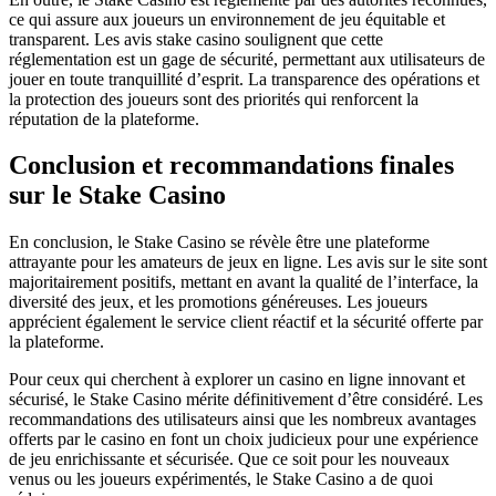
ce qui assure aux joueurs un environnement de jeu équitable et
transparent. Les avis stake casino soulignent que cette
réglementation est un gage de sécurité, permettant aux utilisateurs de
jouer en toute tranquillité d’esprit. La transparence des opérations et
la protection des joueurs sont des priorités qui renforcent la
réputation de la plateforme.
Conclusion et recommandations finales
sur le Stake Casino
En conclusion, le Stake Casino se révèle être une plateforme
attrayante pour les amateurs de jeux en ligne. Les avis sur le site sont
majoritairement positifs, mettant en avant la qualité de l’interface, la
diversité des jeux, et les promotions généreuses. Les joueurs
apprécient également le service client réactif et la sécurité offerte par
la plateforme.
Pour ceux qui cherchent à explorer un casino en ligne innovant et
sécurisé, le Stake Casino mérite définitivement d’être considéré. Les
recommandations des utilisateurs ainsi que les nombreux avantages
offerts par le casino en font un choix judicieux pour une expérience
de jeu enrichissante et sécurisée. Que ce soit pour les nouveaux
venus ou les joueurs expérimentés, le Stake Casino a de quoi