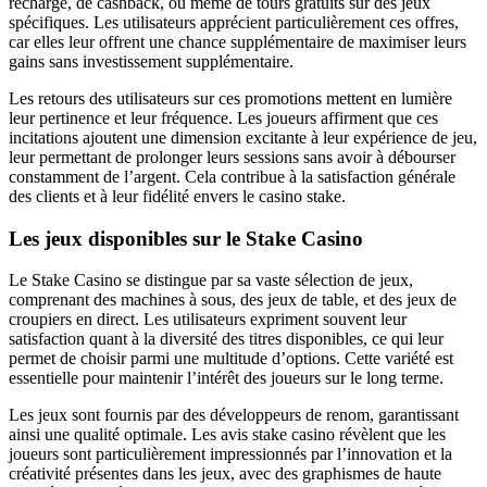
recharge, de cashback, ou même de tours gratuits sur des jeux
spécifiques. Les utilisateurs apprécient particulièrement ces offres,
car elles leur offrent une chance supplémentaire de maximiser leurs
gains sans investissement supplémentaire.
Les retours des utilisateurs sur ces promotions mettent en lumière
leur pertinence et leur fréquence. Les joueurs affirment que ces
incitations ajoutent une dimension excitante à leur expérience de jeu,
leur permettant de prolonger leurs sessions sans avoir à débourser
constamment de l’argent. Cela contribue à la satisfaction générale
des clients et à leur fidélité envers le casino stake.
Les jeux disponibles sur le Stake Casino
Le Stake Casino se distingue par sa vaste sélection de jeux,
comprenant des machines à sous, des jeux de table, et des jeux de
croupiers en direct. Les utilisateurs expriment souvent leur
satisfaction quant à la diversité des titres disponibles, ce qui leur
permet de choisir parmi une multitude d’options. Cette variété est
essentielle pour maintenir l’intérêt des joueurs sur le long terme.
Les jeux sont fournis par des développeurs de renom, garantissant
ainsi une qualité optimale. Les avis stake casino révèlent que les
joueurs sont particulièrement impressionnés par l’innovation et la
créativité présentes dans les jeux, avec des graphismes de haute