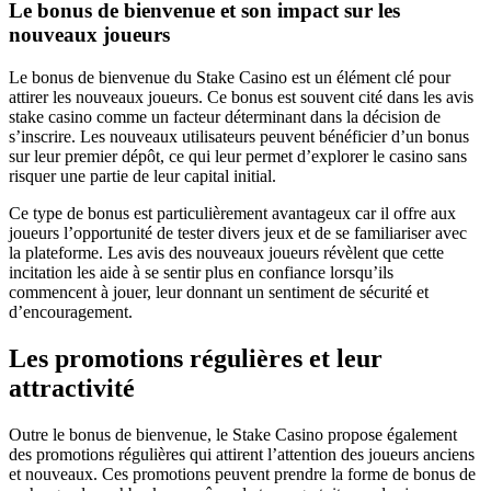
Le bonus de bienvenue et son impact sur les
nouveaux joueurs
Le bonus de bienvenue du Stake Casino est un élément clé pour
attirer les nouveaux joueurs. Ce bonus est souvent cité dans les avis
stake casino comme un facteur déterminant dans la décision de
s’inscrire. Les nouveaux utilisateurs peuvent bénéficier d’un bonus
sur leur premier dépôt, ce qui leur permet d’explorer le casino sans
risquer une partie de leur capital initial.
Ce type de bonus est particulièrement avantageux car il offre aux
joueurs l’opportunité de tester divers jeux et de se familiariser avec
la plateforme. Les avis des nouveaux joueurs révèlent que cette
incitation les aide à se sentir plus en confiance lorsqu’ils
commencent à jouer, leur donnant un sentiment de sécurité et
d’encouragement.
Les promotions régulières et leur
attractivité
Outre le bonus de bienvenue, le Stake Casino propose également
des promotions régulières qui attirent l’attention des joueurs anciens
et nouveaux. Ces promotions peuvent prendre la forme de bonus de