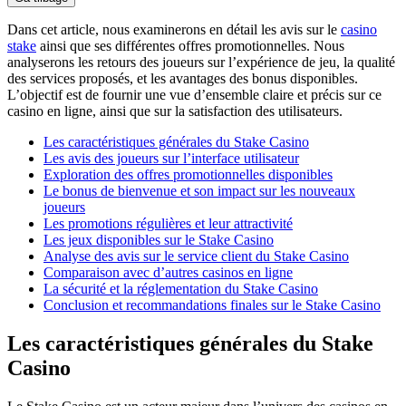
Dans cet article, nous examinerons en détail les avis sur le
casino
stake
ainsi que ses différentes offres promotionnelles. Nous
analyserons les retours des joueurs sur l’expérience de jeu, la qualité
des services proposés, et les avantages des bonus disponibles.
L’objectif est de fournir une vue d’ensemble claire et précis sur ce
casino en ligne, ainsi que sur la satisfaction des utilisateurs.
Les caractéristiques générales du Stake Casino
Les avis des joueurs sur l’interface utilisateur
Exploration des offres promotionnelles disponibles
Le bonus de bienvenue et son impact sur les nouveaux
joueurs
Les promotions régulières et leur attractivité
Les jeux disponibles sur le Stake Casino
Analyse des avis sur le service client du Stake Casino
Comparaison avec d’autres casinos en ligne
La sécurité et la réglementation du Stake Casino
Conclusion et recommandations finales sur le Stake Casino
Les caractéristiques générales du Stake
Casino