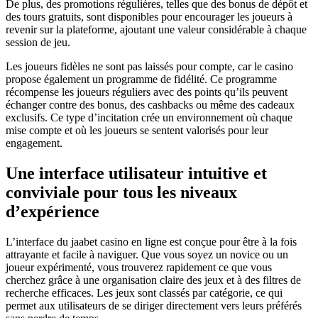
De plus, des promotions régulières, telles que des bonus de dépôt et
des tours gratuits, sont disponibles pour encourager les joueurs à
revenir sur la plateforme, ajoutant une valeur considérable à chaque
session de jeu.
Les joueurs fidèles ne sont pas laissés pour compte, car le casino
propose également un programme de fidélité. Ce programme
récompense les joueurs réguliers avec des points qu’ils peuvent
échanger contre des bonus, des cashbacks ou même des cadeaux
exclusifs. Ce type d’incitation crée un environnement où chaque
mise compte et où les joueurs se sentent valorisés pour leur
engagement.
Une interface utilisateur intuitive et
conviviale pour tous les niveaux
d’expérience
L’interface du jaabet casino en ligne est conçue pour être à la fois
attrayante et facile à naviguer. Que vous soyez un novice ou un
joueur expérimenté, vous trouverez rapidement ce que vous
cherchez grâce à une organisation claire des jeux et à des filtres de
recherche efficaces. Les jeux sont classés par catégorie, ce qui
permet aux utilisateurs de se diriger directement vers leurs préférés