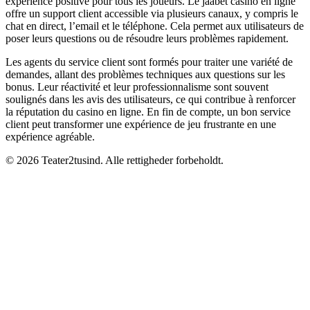
expérience positive pour tous les joueurs. Le jaabet casino en ligne
offre un support client accessible via plusieurs canaux, y compris le
chat en direct, l’email et le téléphone. Cela permet aux utilisateurs de
poser leurs questions ou de résoudre leurs problèmes rapidement.
Les agents du service client sont formés pour traiter une variété de
demandes, allant des problèmes techniques aux questions sur les
bonus. Leur réactivité et leur professionnalisme sont souvent
soulignés dans les avis des utilisateurs, ce qui contribue à renforcer
la réputation du casino en ligne. En fin de compte, un bon service
client peut transformer une expérience de jeu frustrante en une
expérience agréable.
© 2026 Teater2tusind. Alle rettigheder forbeholdt.