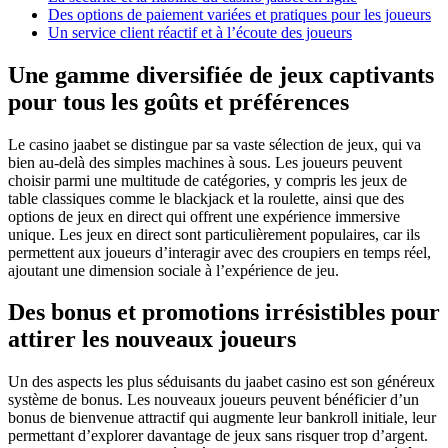
Des options de paiement variées et pratiques pour les joueurs
Un service client réactif et à l’écoute des joueurs
Une gamme diversifiée de jeux captivants
pour tous les goûts et préférences
Le casino jaabet se distingue par sa vaste sélection de jeux, qui va
bien au-delà des simples machines à sous. Les joueurs peuvent
choisir parmi une multitude de catégories, y compris les jeux de
table classiques comme le blackjack et la roulette, ainsi que des
options de jeux en direct qui offrent une expérience immersive
unique. Les jeux en direct sont particulièrement populaires, car ils
permettent aux joueurs d’interagir avec des croupiers en temps réel,
ajoutant une dimension sociale à l’expérience de jeu.
Des bonus et promotions irrésistibles pour
attirer les nouveaux joueurs
Un des aspects les plus séduisants du jaabet casino est son généreux
système de bonus. Les nouveaux joueurs peuvent bénéficier d’un
bonus de bienvenue attractif qui augmente leur bankroll initiale, leur
permettant d’explorer davantage de jeux sans risquer trop d’argent.