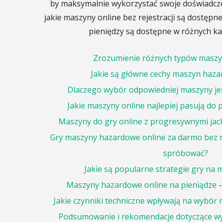
by maksymalnie wykorzystać swoje doświadcze
jakie maszyny online bez rejestracji są dostępne
pieniędzy są dostępne w różnych ka
Zrozumienie różnych typów maszyn
Jakie są główne cechy maszyn haza
Dlaczego wybór odpowiedniej maszyny jes
Jakie maszyny online najlepiej pasują do 
Maszyny do gry online z progresywnymi jac
Gry maszyny hazardowe online za darmo bez re
spróbować?
Jakie są popularne strategie gry na 
Maszyny hazardowe online na pieniądze –
Jakie czynniki techniczne wpływają na wybór 
Podsumowanie i rekomendacje dotyczące w