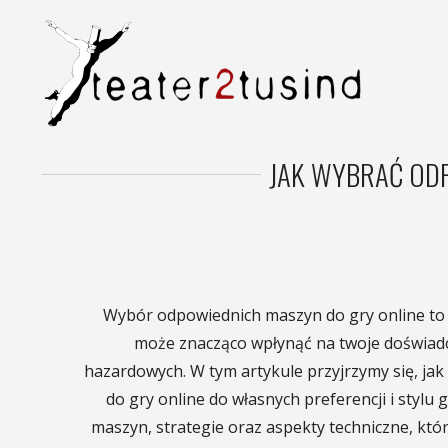
JAK WYBRAĆ ODP
Wybór odpowiednich maszyn do gry online to 
może znacząco wpłynąć na twoje doświadc
hazardowych. W tym artykule przyjrzymy się, j
do gry online do własnych preferencji i stylu
maszyn, strategie oraz aspekty techniczne, któ