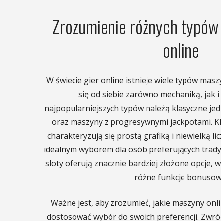
Zrozumienie różnych typów
online
W świecie gier online istnieje wiele typów masz
się od siebie zarówno mechaniką, jak 
najpopularniejszych typów należą klasyczne jedn
oraz maszyny z progresywnymi jackpotami. K
charakteryzują się prostą grafiką i niewielką licz
idealnym wyborem dla osób preferujących tradycy
sloty oferują znacznie bardziej złożone opcje, w 
różne funkcje bonusow
Ważne jest, aby zrozumieć, jakie maszyny onl
dostosować wybór do swoich preferencji. Zwró