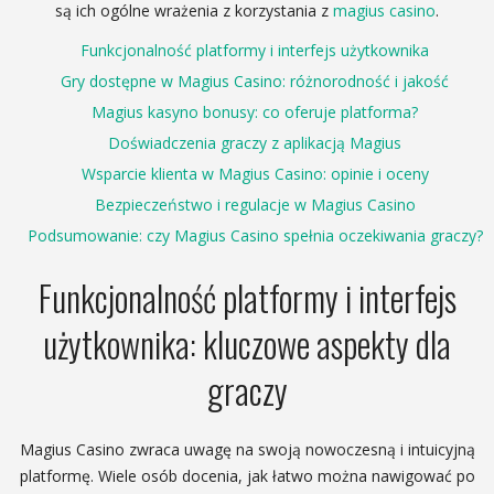
są ich ogólne wrażenia z korzystania z
magius casino
.
Funkcjonalność platformy i interfejs użytkownika
Gry dostępne w Magius Casino: różnorodność i jakość
Magius kasyno bonusy: co oferuje platforma?
Doświadczenia graczy z aplikacją Magius
Wsparcie klienta w Magius Casino: opinie i oceny
Bezpieczeństwo i regulacje w Magius Casino
Podsumowanie: czy Magius Casino spełnia oczekiwania graczy?
Funkcjonalność platformy i interfejs
użytkownika: kluczowe aspekty dla
graczy
Magius Casino zwraca uwagę na swoją nowoczesną i intuicyjną
platformę. Wiele osób docenia, jak łatwo można nawigować po