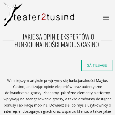
JAKIE SĄ OPINIE EKSPERTÓW O
FUNKCJONALNOŚCI MAGIUS CASINO
W niniejszym artykule przyjrzymy się funkcjonalności Magius
Casino, analizując opinie ekspertów oraz autentyczne
doświadczenia graczy. Zbadamy, jak różne elementy platformy
wpływają na zaangażowanie graczy, a także omówimy dostępne
bonusy i aplikację mobilną. Dowiedz się, co myślą użytkownicy o
interfejsie, dostępnych grach oraz wsparciu klienta, a także jakie