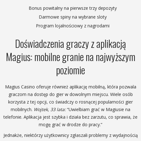
Bonus powitalny na pierwsze trzy depozyty
Darmowe spiny na wybrane sloty
Program lojalnościowy z nagrodami
Doświadczenia graczy z aplikacją
Magius: mobilne granie na najwyższym
poziomie
Magius Casino oferuje również aplikację mobilną, która pozwala
graczom na dostęp do gier w dowolnym miejscu. Wiele osób
korzysta z tej opcji, co świadczy o rosnącej popularności gier
mobilnych.
Wojtek, 33 lata:
“Uwielbiam grać w Magiusie na
telefonie. Aplikacja jest szybka i działa bez zarzutu, co sprawia, że
mogę grać w drodze do pracy.”
Jednakże, niektórzy użytkownicy zgłaszali problemy z wydajnością