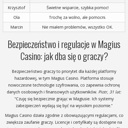
Krzysztof
Świetne wsparcie, szybka pomoc!
Ola
Trochę za wolno, ale pomocni.
Marcin
Nie miałem problemów, wszystko OK.
Bezpieczeństwo i regulacje w Magius
Casino: jak dba się o graczy?
Bezpieczeństwo graczy to priorytet dla każdej platformy
hazardowej, w tym Magius Casino. Platforma stosuje
nowoczesne technologie szyfrowania, co zapewnia ochronę
danych osobowych i finansowych użytkowników.
Piotr, 31 lat:
“Czuję się bezpiecznie grając w Magiusie. Ich systemy
zabezpieczeń wydają się być na wysokim poziomie.”
Magius Casino działa zgodnie z obowiązującymi regulacjami, co
zwiększa zaufanie graczy. Licencje i certyfikaty są dostępne na