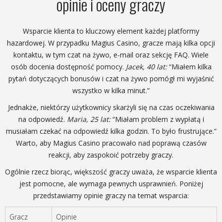
opinie i oceny graczy
Wsparcie klienta to kluczowy element każdej platformy
hazardowej. W przypadku Magius Casino, gracze mają kilka opcji
kontaktu, w tym czat na żywo, e-mail oraz sekcję FAQ. Wiele
osób docenia dostępność pomocy.
Jacek, 40 lat:
“Miałem kilka
pytań dotyczących bonusów i czat na żywo pomógł mi wyjaśnić
wszystko w kilka minut.”
Jednakże, niektórzy użytkownicy skarżyli się na czas oczekiwania
na odpowiedź.
Maria, 25 lat:
“Miałam problem z wypłatą i
musiałam czekać na odpowiedź kilka godzin. To było frustrujące.”
Warto, aby Magius Casino pracowało nad poprawą czasów
reakcji, aby zaspokoić potrzeby graczy.
Ogólnie rzecz biorąc, większość graczy uważa, że wsparcie klienta
jest pomocne, ale wymaga pewnych usprawnień. Poniżej
przedstawiamy opinie graczy na temat wsparcia:
Gracz
Opinie