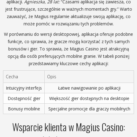
aplikacji.
Agnieszka, 28 lat:
“Czasami aplikacja się zawiesza, co
jest frustrujące, szczególnie w ważnych momentach gry.” Warto
zauważyć, że Magius regularnie aktualizuje swoją aplikację, co
może pomóc w rozwiązaniu tych problemów.
W porównaniu do wersji desktopowej, aplikacja oferuje podobne
funkcje, co sprawia, że gracze mogą korzystać z tych samych
bonusów i gier. To sprawia, że Magius Casino jest atrakcyjną
opcją dla osób preferujących mobilne granie. W tabeli poniżej
przedstawiamy kluczowe cechy aplikacji:
Cecha
Opis
Intuicyjny interfejs
Łatwe nawigowanie po aplikacji
Dostępność gier
Większość gier dostępnych na desktopie
Bonusy mobilne
Specjalne promocje dla graczy mobilnych
Wsparcie klienta w Magius Casino: