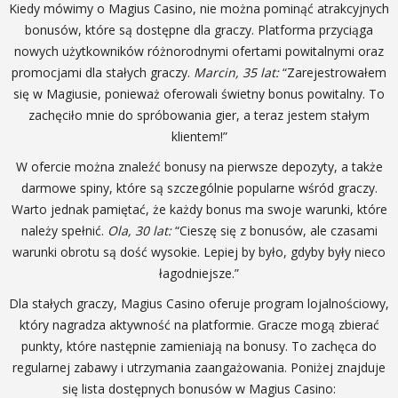
Kiedy mówimy o Magius Casino, nie można pominąć atrakcyjnych
bonusów, które są dostępne dla graczy. Platforma przyciąga
nowych użytkowników różnorodnymi ofertami powitalnymi oraz
promocjami dla stałych graczy.
Marcin, 35 lat:
“Zarejestrowałem
się w Magiusie, ponieważ oferowali świetny bonus powitalny. To
zachęciło mnie do spróbowania gier, a teraz jestem stałym
klientem!”
W ofercie można znaleźć bonusy na pierwsze depozyty, a także
darmowe spiny, które są szczególnie popularne wśród graczy.
Warto jednak pamiętać, że każdy bonus ma swoje warunki, które
należy spełnić.
Ola, 30 lat:
“Cieszę się z bonusów, ale czasami
warunki obrotu są dość wysokie. Lepiej by było, gdyby były nieco
łagodniejsze.”
Dla stałych graczy, Magius Casino oferuje program lojalnościowy,
który nagradza aktywność na platformie. Gracze mogą zbierać
punkty, które następnie zamieniają na bonusy. To zachęca do
regularnej zabawy i utrzymania zaangażowania. Poniżej znajduje
się lista dostępnych bonusów w Magius Casino: