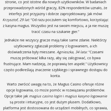
stronie, co jest istotne dla nowych użytkowników. W badaniach
przeprowadzonych wśród graczy, 82% respondentów uznało, że
interfejs jest przyjazny i dobrze zaprojektowany. Jak mówi
Krzysztof, 29 lat:
“Od razu poczułem się komfortowo, korzystając
z kasyna magius. Wszystko jest na swoim miejscu, a ja nie muszę
tracić czasu na szukanie gier.”
Jednakże nie wszyscy gracze mają takie same zdanie. Niektórzy
użytkownicy zgłaszali problemy z logowaniem, a ich
doświadczenia były mieszane.
Agnieszka, 34 lata:
“Czasami
muszę próbować kilka razy, aby się zalogować, co bywa
frustrujące. Mam nadzieję, że poprawią ten aspekt.” Użytkownicy
często podkreślają znaczenie szybkiego i sprawnego dostępu do
konta.
Warto zwrócić uwagę na to, że Magius Casino oferuje różne
opcje logowania, co może pomóc w rozwiązaniu problemów.
Opcje takie jak
magius casino login
i
magius kasyno logowanie
są proste i intuicyjne, co jest dużym plusem. Dodatkowo,
platforma jest dostosowana do urządzeń mobilnych, co sprawia,