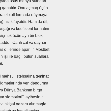
iyada əsas menyu standart
q qapatılır. Onu açmaq üçün
ralel xətt formada düyməyə
ınız kifayətdir. Həm də dil,
urşağı və koefisient formatını
yişmək üçün ayrı bir blok
uddur. Canlı çat və qaynar
is dillərində aparılır. Mostbet
işi ilə bağlı bütün suallara
r.
li məhsul istehsalına təminat
a xidmətlərində yenidənqurma
ə Dünya Bankının birgə
iya xidmətləri” layihəsinin
tiv inkişaf nəzərə alınmaqla
chizatı və kanalizasiya