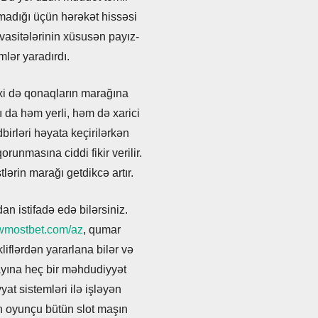
lmadığı üçün hərəkət hissəsi
 vasitələrinin xüsusən payız-
lər yaradırdı.
xi də qonaqların marağına
 da həm yerli, həm də xarici
dbirləri həyata keçirilərkən
unmasına ciddi fikir verilir.
ərin marağı getdikcə artır.
n istifadə edə bilərsiniz.
ewmostbet.com/az
, qumar
iflərdən yararlana bilər və
ayına heç bir məhdudiyyət
at sistemləri ilə işləyən
n oyunçu bütün slot maşın