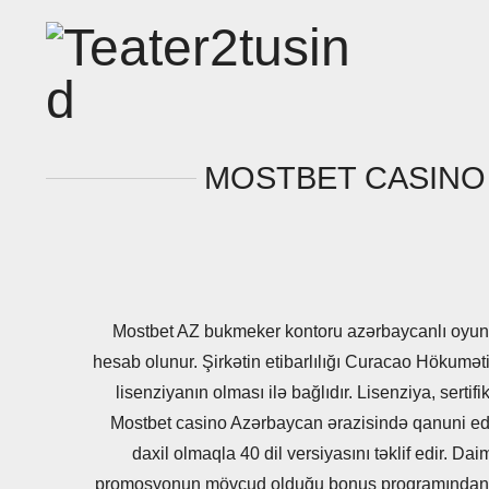
MOSTBET CASINO 
Mostbet AZ bukmeker kontoru azərbaycanlı oyun
hesab olunur. Şirkətin etibarlılığı Curacao Hökum
lisenziyanın olması ilə bağlıdır. Lisenziya, sertifik
Mostbet casino Azərbaycan ərazisində qanuni edi
daxil olmaqla 40 dil versiyasını təklif edir. D
promosyonun mövcud olduğu bonus proqramından ya