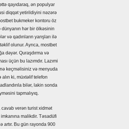
əttə qayıdaraq, ən populyar
i diqqət yetirildiyini nəzərə
ostbet bukmeker kontoru öz
ə dünyanın hər bir ölkəsinin
ər və qadınların yarışları ilə
təklif olunur. Ayrıca, mostbet
ğa dəyər. Quraşdırma və
ası üçün bu lazımdır. Lazımi
rinə keçməlisiniz və menyuda
alın ki, müxtəlif telefon
adlandırıla bilər, lakin sonda
məsini tapmalıyıq.
 cavab verən turist xidmət
k imkanına malikdir. Təsadüfi
ətlə artır. Bu gün rayonda 900