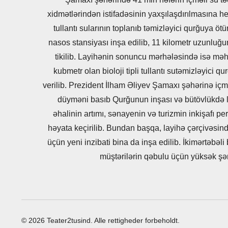
xidmətlərindən istifadəsinin yaxşılaşdırılmasına 
tullantı sularının toplanıb təmizləyici qurğuya ö
nasos stansiyası inşa edilib, 11 kilometr uzunluğu
tikilib. Layihənin sonuncu mərhələsində isə məh
kubmetr olan bioloji tipli tullantı sutəmizləyici q
verilib. Prezident İlham Əliyev Şamaxı şəhərinə içmə
düyməni basıb Qurğunun inşası və bütövlükdə 
əhalinin artımı, sənayenin və turizmin inkişafı p
həyata keçirilib. Bundan başqa, layihə çərçivəsi
üçün yeni inzibati bina da inşa edilib. İkimərtəbəli 
müştərilərin qəbulu üçün yüksək şəra
© 2026 Teater2tusind. Alle rettigheder forbeholdt.