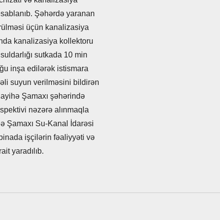
hesablanıb. Şəhərdə yaranan
türülməsi üçün kanalizasiya
nda kanalizasiya kollektoru
suldarlığı sutkada 10 min
urğu inşa edilərək istismara
li suyun verilməsini bildirən
layihə Şamaxı şəhərində
erspektivi nəzərə alınmaqla
ndə Şamaxı Su-Kanal İdarəsi
binada işçilərin fəaliyyəti və
it yaradılıb.