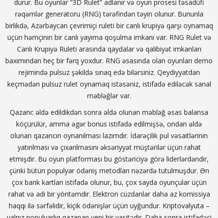
durur. Bu oyunlar “3D Rulet” adlanır və oyun prosesi təsadüfi
rəqəmlər generatoru (RNG) tərəfindən təyin olunur. Bununla
birlikdə, Azərbaycan çevrimiçi ruleti bir canlı krupiyə qarşı oynamaq
üçün həmçinin bir canlı yayıma qoşulma imkanı var. RNG Rulet və
Canlı Krupiyə Ruleti arasında qaydalar və qalibiyət imkanları
baxımından heç bir fərq yoxdur. RNG əsasında olan oyunları demo
rejimində pulsuz şəkildə sınaq edə bilərsiniz. Qeydiyyatdan
keçmədən pulsuz rulet oynamaq istəsəniz, istifadə ediləcək sanal
məbləğlər var.
Qazanc əldə edildikdən sonra əldə olunan məbləğ əsas balansa
köçürülür, amma əgər bonus istifadə edilmişsə, ondan əldə
olunan qazancın oynanılması lazımdır. İdarəçilik pul vəsaitlərinin
yatırılması və çıxarılmasını əksəriyyət müştərilər üçün rahat
etmişdir. Bu oyun platforması bu göstəriciyə görə liderlərdəndir,
çünki bütün populyar ödəniş metodları nəzərdə tutulmuşdur. Ən
çox bank kartları istifadə olunur, bu, çox sayda oyunçular üçün
rahat və adi bir yöntəmdir. Elektron cüzdanlar daha az komissiya
haqqı ilə sərfəlidir, kiçik ödənişlər üçün uyğundur. Kriptovalyuta –
yalnız populyarlıq qazanan yeni bir vasitədir. Daha sonra istifadəçi