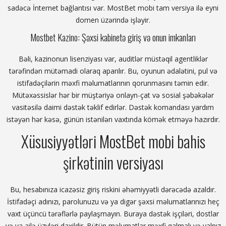
sadəcə İnternet bağlantısı var. MostBet mobi tam versiya ilə eyni
domen üzərində işləyir.
Mostbet Kazino: Şəxsi kabinetə giriş və onun imkanları
Bəli, kazinonun lisenziyası var, auditlər müstəqil agentliklər
tərəfindən mütəmadi olaraq aparılır. Bu, oyunun ədalətini, pul və
istifadəçilərin məxfi məlumatlarının qorunmasını təmin edir.
Mütəxəssislər hər bir müştəriyə onlayn-çat və sosial şəbəkələr
vasitəsilə daimi dəstək təklif edirlər. Dəstək komandası yardım
istəyən hər kəsə, günün istənilən vaxtında kömək etməyə hazırdır.
Xüsusiyyətləri MostBet mobi bahis
şirkətinin versiyası
Bu, hesabınıza icazəsiz giriş riskini əhəmiyyətli dərəcədə azaldır.
İstifadəçi adınızı, parolunuzu və ya digər şəxsi məlumatlarınızı heç
vaxt üçüncü tərəflərlə paylaşmayın. Buraya dəstək işçiləri, dostlar
və ya ailə üzvləri daxildir. Bütün məlumatlar məxfi qalmalı və yalnız