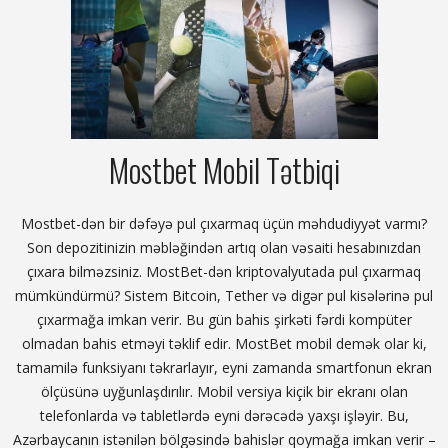
Mostbet Mobil Tətbiqi
Mostbet-dən bir dəfəyə pul çıxarmaq üçün məhdudiyyət varmı?
Son depozitinizin məbləğindən artıq olan vəsaiti hesabınızdan
çıxara bilməzsiniz. MostBet-dən kriptovalyutada pul çıxarmaq
mümkündürmü? Sistem Bitcoin, Tether və digər pul kisələrinə pul
çıxarmağa imkan verir. Bu gün bahis şirkəti fərdi kompüter
olmadan bahis etməyi təklif edir. MostBet mobil demək olar ki,
tamamilə funksiyanı təkrarlayır, eyni zamanda smartfonun ekran
ölçüsünə uyğunlaşdırılır. Mobil versiya kiçik bir ekranı olan
telefonlarda və tabletlərdə eyni dərəcədə yaxşı işləyir. Bu,
Azərbaycanın istənilən bölgəsində bahislər qoymağa imkan verir –