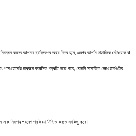
না। নিবন্ধন করতে আপনার ব্যক্তিগত তথ্য দিতে হবে, এরপর আপনি সামাজিক নেটওয়ার্ক বা
ং পাসওয়ার্ডের মাধ্যমে ক্লাসিক পদ্ধতি হতে পারে, তেমনি সামাজিক নেটওয়ার্কগুলির
জ এবং নিরাপদ প্রবেশ প্রক্রিয়া নিশ্চিত করতে সবকিছু করে।