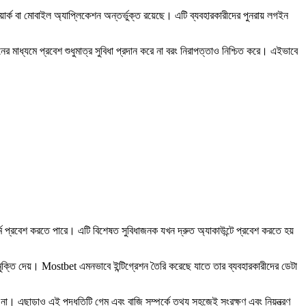
র্ক বা মোবাইল অ্যাপ্লিকেশন অন্তর্ভুক্ত রয়েছে। এটি ব্যবহারকারীদের পুনরায় লগইন
র মাধ্যমে প্রবেশ শুধুমাত্র সুবিধা প্রদান করে না বরং নিরাপত্তাও নিশ্চিত করে। এইভাবে
ফর্মে প্রবেশ করতে পারে। এটি বিশেষত সুবিধাজনক যখন দ্রুত অ্যাকাউন্টে প্রবেশ করতে হয়
ক্তি দেয়। Mostbet এমনভাবে ইন্টিগ্রেশন তৈরি করেছে যাতে তার ব্যবহারকারীদের ডেটা
য় না। এছাড়াও এই পদ্ধতিটি গেম এবং বাজি সম্পর্কে তথ্য সহজেই সংরক্ষণ এবং নিয়ন্ত্রণ