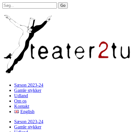
Sæson 2023-24
Gamle stykker
Udland
Om os
Kontakt
English
Sæson 2023-24
Gamle stykker