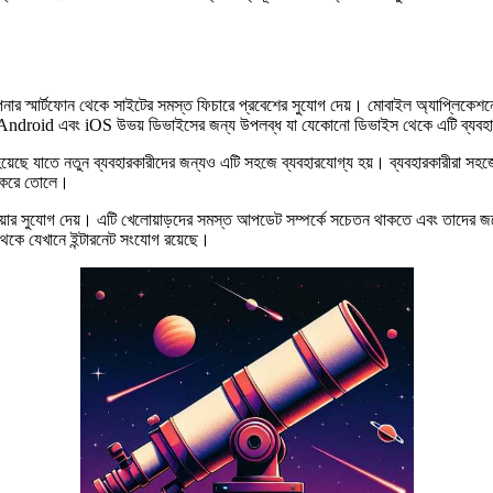
ার স্মার্টফোন থেকে সাইটের সমস্ত ফিচারে প্রবেশের সুযোগ দেয়। মোবাইল অ্যাপ্লিকেশনে
ি Android এবং iOS উভয় ডিভাইসের জন্য উপলব্ধ যা যেকোনো ডিভাইস থেকে এটি ব্যবহা
েছে যাতে নতুন ব্যবহারকারীদের জন্যও এটি সহজে ব্যবহারযোগ্য হয়। ব্যবহারকারীরা সহজে
ভব করে তোলে।
াওয়ার সুযোগ দেয়। এটি খেলোয়াড়দের সমস্ত আপডেট সম্পর্কে সচেতন থাকতে এবং তাদের জয
থেকে যেখানে ইন্টারনেট সংযোগ রয়েছে।