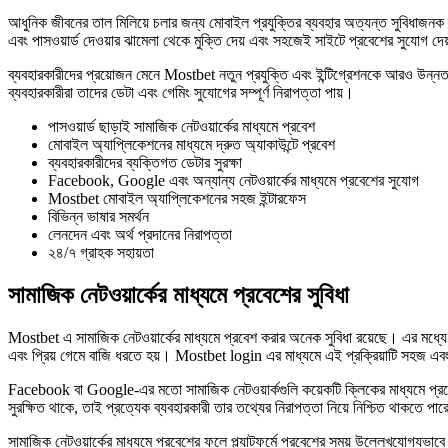
আধুনিক জীবনের তাল মিলিয়ে চলার জন্য মোবাইল প্রযুক্তির ব্যবহার অত্যন্ত সুবিধাজনক 
এবং পাসওয়ার্ড দেওয়ার ঝামেলা থেকে মুক্তি দেয় এবং সহজেই সাইটে প্রবেশের সুযোগ দে
ব্যবহারকারীদের প্রয়োজন মেনে Mostbet নতুন প্রযুক্তি এবং ইন্টিগ্রেশনকে আরও উন্নত কর
ব্যবহারকারীরা তাদের ডেটা এবং গেমিং সুযোগের সম্পূর্ণ নিরাপত্তা পায়।
পাসওয়ার্ড ছাড়াই সামাজিক নেটওয়ার্কের মাধ্যমে প্রবেশ
মোবাইল অ্যাপ্লিকেশনের মাধ্যমে দ্রুত অ্যাকাউন্টে প্রবেশ
ব্যবহারকারীদের ব্যক্তিগত ডেটার সুরক্ষা
Facebook, Google এবং অন্যান্য নেটওয়ার্কের মাধ্যমে প্রবেশের সুযোগ
Mostbet মোবাইল অ্যাপ্লিকেশনের সহজ ইন্টারফেস
বিভিন্ন ভাষার সমর্থন
লেনদেন এবং অর্থ প্রদানের নিরাপত্তা
২৪/৭ গ্রাহক সহায়তা
সামাজিক নেটওয়ার্কের মাধ্যমে প্রবেশের সুবিধা
Mostbet এ সামাজিক নেটওয়ার্কের মাধ্যমে প্রবেশ করার অনেক সুবিধা রয়েছে। এর মধ্যে সবচ
এবং প্রিয় গেমে বাজি ধরতে হয়। Mostbet login এর মাধ্যমে এই প্রক্রিয়াটি সহজ এ
Facebook বা Google-এর মতো সামাজিক নেটওয়ার্কগুলি কয়েকটি ক্লিকের মাধ্যমে প্রবে
সুরক্ষিত থাকে, তাই প্রত্যেক ব্যবহারকারী তার তথ্যের নিরাপত্তা নিয়ে নিশ্চিত থাকতে পা
সামাজিক নেটওয়ার্কের মাধ্যমে প্রবেশের ফলে প্ল্যাটফর্মে প্রবেশের সময় উল্লেখযোগ্যভাবে