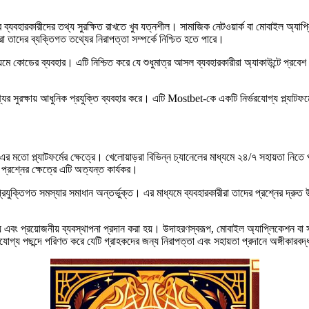
র ব্যবহারকারীদের তথ্য সুরক্ষিত রাখতে খুব যত্নশীল। সামাজিক নেটওয়ার্ক বা মোবাইল অ্যাপ
তাদের ব্যক্তিগত তথ্যের নিরাপত্তা সম্পর্কে নিশ্চিত হতে পারে।
াধ্যমে কোডের ব্যবহার। এটি নিশ্চিত করে যে শুধুমাত্র আসল ব্যবহারকারীরা অ্যাকাউন্টে প্র
রক্ষায় আধুনিক প্রযুক্তি ব্যবহার করে। এটি Mostbet-কে একটি নির্ভরযোগ্য প্ল্যাটফর্মে
 মতো প্ল্যাটফর্মের ক্ষেত্রে। খেলোয়াড়রা বিভিন্ন চ্যানেলের মাধ্যমে ২৪/৭ সহায়তা নি
্রশ্নের ক্ষেত্রে এটি অত্যন্ত কার্যকর।
বং প্রযুক্তিগত সমস্যার সমাধান অন্তর্ভুক্ত। এর মাধ্যমে ব্যবহারকারীরা তাদের প্রশ্নের দ্র
 হয় এবং প্রয়োজনীয় ব্যবস্থাপনা প্রদান করা হয়। উদাহরণস্বরূপ, মোবাইল অ্যাপ্লিকেশন বা
রযোগ্য পছন্দে পরিণত করে যেটি গ্রাহকদের জন্য নিরাপত্তা এবং সহায়তা প্রদানে অঙ্গীকারবদ