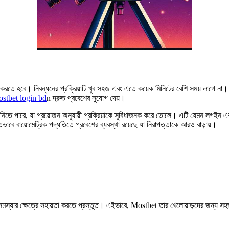
্ধন করতে হবে। নিবন্ধনের প্রক্রিয়াটি খুব সহজ এবং এতে কয়েক মিনিটের বেশি সময় লাগে 
stbet login bd
n দ্রুত প্রবেশের সুযোগ দেয়।
ছে নিতে পারে, যা প্রয়োজন অনুযায়ী প্রক্রিয়াকে সুবিধাজনক করে তোলে। এটি যেমন লগইন এব
ভাবে বায়োমেট্রিক পদ্ধতিতে প্রবেশের ব্যবস্থা রয়েছে যা নিরাপত্তাকে আরও বাড়ায়।
োনো সমস্যার ক্ষেত্রে সহায়তা করতে প্রস্তুত। এইভাবে, Mostbet তার খেলোয়াড়দের জন্য সহ