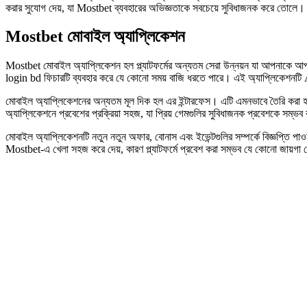
করার সুযোগ দেয়, যা Mostbet ব্যবহারের অভিজ্ঞতাকে সবচেয়ে সুবিধাজনক করে তোলে।
Mostbet মোবাইল অ্যাপ্লিকেশন
Mostbet মোবাইল অ্যাপ্লিকেশন হল প্ল্যাটফর্মের অন্যতম সেরা উন্নয়ন যা আপনাকে আপন
login bd ফিচারটি ব্যবহার করে যে কোনো সময় বাজি ধরতে পারে। এই অ্যাপ্লিকেশনট
মোবাইল অ্যাপ্লিকেশনের অন্যতম মূল দিক হল এর ইন্টারফেস। এটি এমনভাবে তৈরি করা হয়
অ্যাপ্লিকেশনে প্রবেশের প্রক্রিয়া সহজ, যা প্রিয় গেমগুলির সুবিধাজনক প্রবেশকে সম্
মোবাইল অ্যাপ্লিকেশনটি নতুন নতুন অফার, বোনাস এবং ইভেন্টগুলির সম্পর্কে বিজ্ঞপ্তি প
Mostbet-এ খেলা সহজ করে দেয়, কারণ প্ল্যাটফর্মে প্রবেশ করা সম্ভব যে কোনো জায়গা 