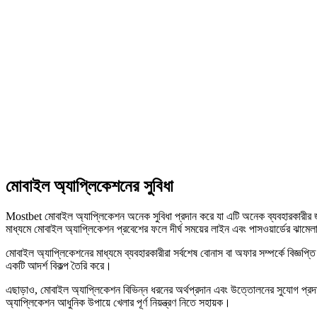
মোবাইল অ্যাপ্লিকেশনের সুবিধা
Mostbet মোবাইল অ্যাপ্লিকেশন অনেক সুবিধা প্রদান করে যা এটি অনেক ব্যবহারকারীর জ
মাধ্যমে মোবাইল অ্যাপ্লিকেশন প্রবেশের ফলে দীর্ঘ সময়ের লাইন এবং পাসওয়ার্ডের ঝামেল
মোবাইল অ্যাপ্লিকেশনের মাধ্যমে ব্যবহারকারীরা সর্বশেষ বোনাস বা অফার সম্পর্কে বিজ
একটি আদর্শ বিকল্প তৈরি করে।
এছাড়াও, মোবাইল অ্যাপ্লিকেশন বিভিন্ন ধরনের অর্থপ্রদান এবং উত্তোলনের সুযোগ প্রদা
অ্যাপ্লিকেশন আধুনিক উপায়ে খেলার পূর্ণ নিয়ন্ত্রণ নিতে সহায়ক।