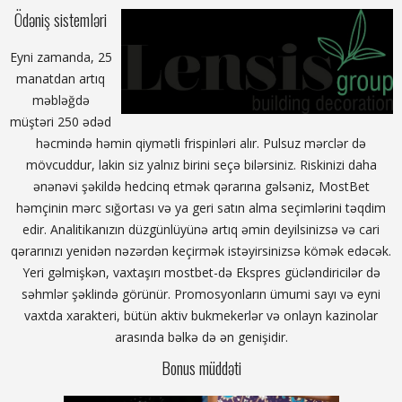
Ödəniş sistemləri
Eyni zamanda, 25
manatdan artıq
məbləğdə
müştəri 250 ədəd
həcmində həmin qiymətli frispinləri alır. Pulsuz mərclər də
mövcuddur, lakin siz yalnız birini seçə bilərsiniz. Riskinizi daha
ənənəvi şəkildə hedcinq etmək qərarına gəlsəniz, MostBet
həmçinin mərc sığortası və ya geri satın alma seçimlərini təqdim
edir. Analitikanızın düzgünlüyünə artıq əmin deyilsinizsə və cari
qərarınızı yenidən nəzərdən keçirmək istəyirsinizsə kömək edəcək.
Yeri gəlmişkən, vaxtaşırı mostbet-də Ekspres gücləndiricilər də
səhmlər şəklində görünür. Promosyonların ümumi sayı və eyni
vaxtda xarakteri, bütün aktiv bukmekerlər və onlayn kazinolar
arasında bəlkə də ən genişidir.
Bonus müddəti