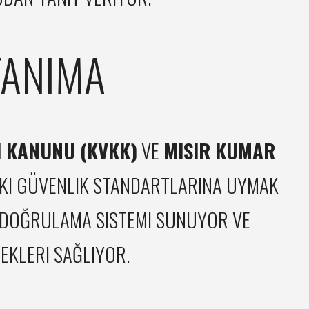
TANIMA
I KANUNU (KVKK)
VE
MISIR KUMAR
IKI GÜVENLIK STANDARTLARINA UYMAK
K DOĞRULAMA SISTEMI SUNUYOR VE
EKLERI SAĞLIYOR.