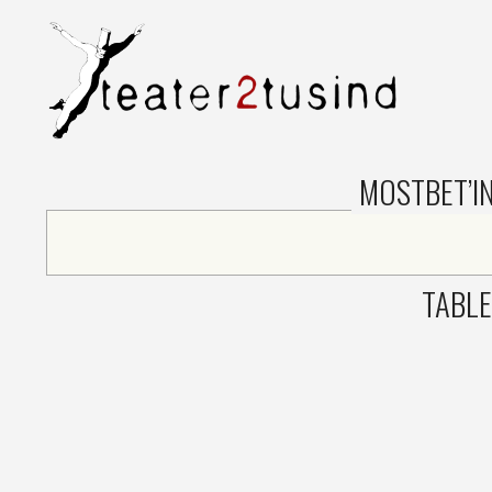
MOSTBET’IN
TABLE