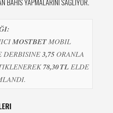
 BAHIS YAPMALARINI SAĞLIYOR.
ĞI:
NICI
MOSTBET
MOBIL
 DERBISINE
3,75
ORANLA
TETIKLENEREK
78,30 TL
ELDE
MLANDI.
LERI