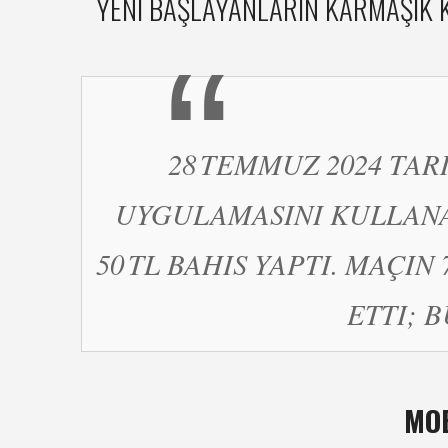
YENI BAŞLAYANLARIN KARMAŞIK
28 TEMMUZ 2024 TAR
UYGULAMASINI KULLAN
50 TL BAHIS YAPTI. MAÇI
ETTI; 
MOB