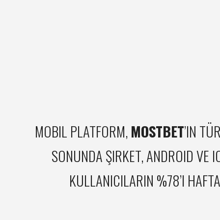
MOBIL PLATFORM,
MOSTBET
’IN TÜ
SONUNDA ŞIRKET, ANDROID VE 
KULLANICILARIN %78’I HAFT