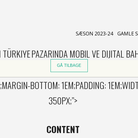
SÆSON 2023-24
GAMLE 
 TÜRKIYE PAZARINDA MOBIL VE DIJITAL BA
;MARGIN-BOTTOM: 1EM;PADDING: 1EM;WIDT
350PX;”>
CONTENT