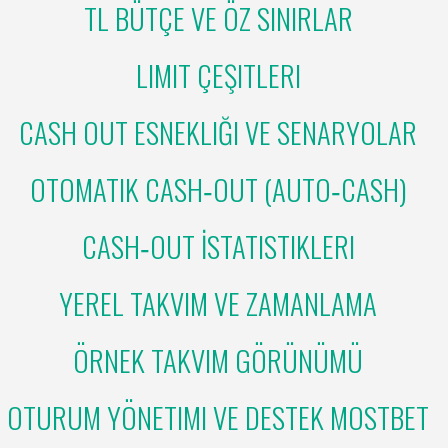
TL BÜTÇE VE ÖZ SINIRLAR
LIMIT ÇEŞITLERI
CASH OUT ESNEKLIĞI VE SENARYOLAR
OTOMATIK CASH‑OUT (AUTO‑CASH)
CASH‑OUT İSTATISTIKLERI
YEREL TAKVIM VE ZAMANLAMA
ÖRNEK TAKVIM GÖRÜNÜMÜ
OTURUM YÖNETIMI VE DESTEK MOSTBET