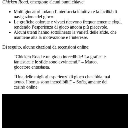
Chicken Road
, emergono alcuni punti chiave:
Molti giocatori lodano l’interfaccia intuitiva e la facilità di
navigazione del gioco.
Le grafiche colorate e vivaci ricevono frequentemente elogi,
rendendo l’esperienza di gioco ancora più piacevole.
Alcuni utenti hanno sottolineato la varietà delle sfide, che
mantiene alta la motivazione e l’interesse.
Di seguito, alcune citazioni da recensioni online:
“Chicken Road è un gioco incredibile! La grafica è
fantastica e le sfide sono avvincenti.” – Marco,
giocatore entusiasta.
“Una delle migliori esperienze di gioco che abbia mai
avuto. I bonus sono incredibili!” – Sofia, amante dei
casinò online.