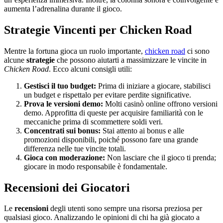
aumenta l’adrenalina durante il gioco.
Strategie Vincenti per Chicken Road
Mentre la fortuna gioca un ruolo importante,
chicken road
ci sono
alcune
strategie
che possono aiutarti a massimizzare le vincite in
Chicken Road
. Ecco alcuni consigli utili:
Gestisci il tuo budget:
Prima di iniziare a giocare, stabilisci
un budget e rispettalo per evitare perdite significative.
Prova le versioni demo:
Molti casinò online offrono versioni
demo. Approfitta di queste per acquisire familiarità con le
meccaniche prima di scommettere soldi veri.
Concentrati sui bonus:
Stai attento ai bonus e alle
promozioni disponibili, poiché possono fare una grande
differenza nelle tue vincite totali.
Gioca con moderazione:
Non lasciare che il gioco ti prenda;
giocare in modo responsabile è fondamentale.
Recensioni dei Giocatori
Le
recensioni
degli utenti sono sempre una risorsa preziosa per
qualsiasi gioco. Analizzando le opinioni di chi ha già giocato a