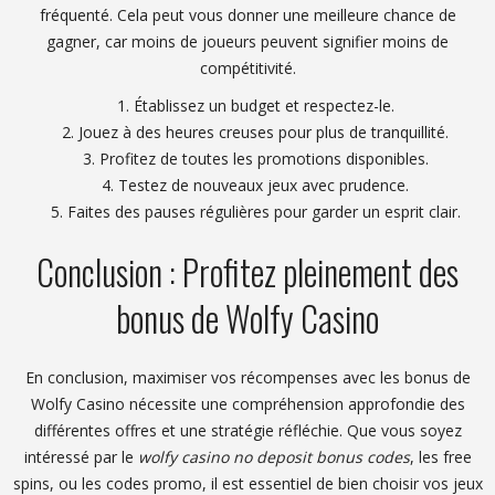
fréquenté. Cela peut vous donner une meilleure chance de
gagner, car moins de joueurs peuvent signifier moins de
compétitivité.
Établissez un budget et respectez-le.
Jouez à des heures creuses pour plus de tranquillité.
Profitez de toutes les promotions disponibles.
Testez de nouveaux jeux avec prudence.
Faites des pauses régulières pour garder un esprit clair.
Conclusion : Profitez pleinement des
bonus de Wolfy Casino
En conclusion, maximiser vos récompenses avec les bonus de
Wolfy Casino nécessite une compréhension approfondie des
différentes offres et une stratégie réfléchie. Que vous soyez
intéressé par le
wolfy casino no deposit bonus codes
, les free
spins, ou les codes promo, il est essentiel de bien choisir vos jeux