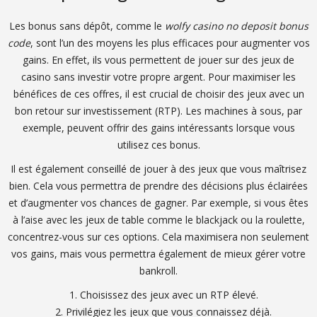
Les bonus sans dépôt, comme le
wolfy casino no deposit bonus
code
, sont l’un des moyens les plus efficaces pour augmenter vos
gains. En effet, ils vous permettent de jouer sur des jeux de
casino sans investir votre propre argent. Pour maximiser les
bénéfices de ces offres, il est crucial de choisir des jeux avec un
bon retour sur investissement (RTP). Les machines à sous, par
exemple, peuvent offrir des gains intéressants lorsque vous
utilisez ces bonus.
Il est également conseillé de jouer à des jeux que vous maîtrisez
bien. Cela vous permettra de prendre des décisions plus éclairées
et d’augmenter vos chances de gagner. Par exemple, si vous êtes
à l’aise avec les jeux de table comme le blackjack ou la roulette,
concentrez-vous sur ces options. Cela maximisera non seulement
vos gains, mais vous permettra également de mieux gérer votre
bankroll.
Choisissez des jeux avec un RTP élevé.
Privilégiez les jeux que vous connaissez déjà.