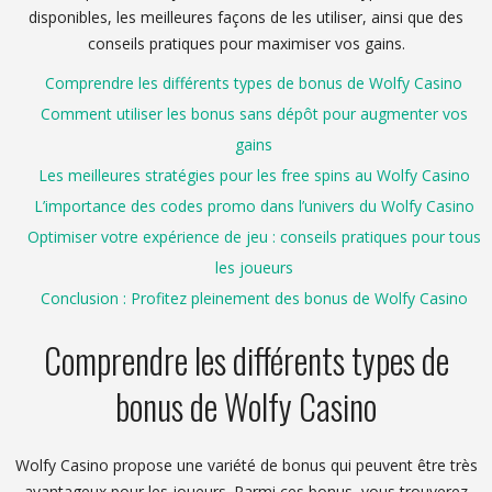
disponibles, les meilleures façons de les utiliser, ainsi que des
conseils pratiques pour maximiser vos gains.
Comprendre les différents types de bonus de Wolfy Casino
Comment utiliser les bonus sans dépôt pour augmenter vos
gains
Les meilleures stratégies pour les free spins au Wolfy Casino
L’importance des codes promo dans l’univers du Wolfy Casino
Optimiser votre expérience de jeu : conseils pratiques pour tous
les joueurs
Conclusion : Profitez pleinement des bonus de Wolfy Casino
Comprendre les différents types de
bonus de Wolfy Casino
Wolfy Casino propose une variété de bonus qui peuvent être très
avantageux pour les joueurs. Parmi ces bonus, vous trouverez