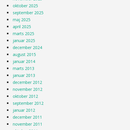
oktober 2025
september 2025
maj 2025
april 2025
marts 2025
januar 2025
december 2024
august 2015
januar 2014
marts 2013
januar 2013
december 2012
november 2012
oktober 2012
september 2012
januar 2012
december 2011
november 2011