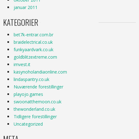
januar 2011
KATEGORIER
bet7k-entrar.com.br
braidelectrical.co.uk
funkyaardvark.co.uk
goldblitzextreme.com
imvest.it
kasynoholandiaonline.com
lindaspantry.co.uk
Nuværende forestillinger
playojo.games
swoonatthemoon.co.uk
thewonderland.co.uk
Tidligere forestillinger
Uncategorized
META