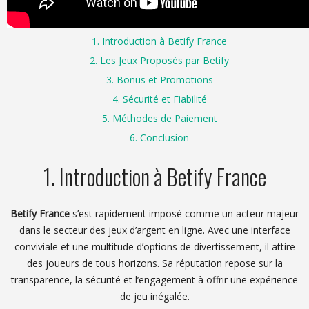
1. Introduction à Betify France
2. Les Jeux Proposés par Betify
3. Bonus et Promotions
4. Sécurité et Fiabilité
5. Méthodes de Paiement
6. Conclusion
1. Introduction à Betify France
Betify France
s’est rapidement imposé comme un acteur majeur
dans le secteur des jeux d’argent en ligne. Avec une interface
conviviale et une multitude d’options de divertissement, il attire
des joueurs de tous horizons. Sa réputation repose sur la
transparence, la sécurité et l’engagement à offrir une expérience
de jeu inégalée.