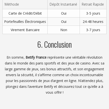
Méthode
Dépôt Instantané
Retrait Rapide
Carte de Crédit/Débit
Oui
3-5 jours
Portefeuilles Électroniques
Oui
24-48 heures
Virement Bancaire
Non
3-7 jours
6. Conclusion
En somme,
Betify France
représente une véritable révolution
dans le monde des paris sportifs et des jeux de casino. Avec sa
large gamme de jeux, ses bonus attractifs, et son engagement
envers la sécurité, il s’affirme comme un choix incontournable
pour les passionnés de jeux d’argent en ligne. N’attendez plus,
plongez dans l’aventure Betify et découvrez tout ce qu’elle a à
vous offrir !