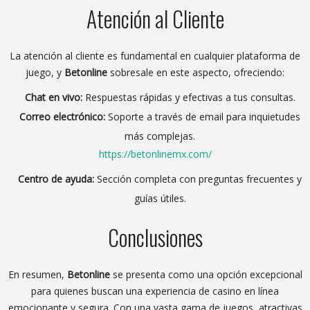
Atención al Cliente
La atención al cliente es fundamental en cualquier plataforma de
juego, y
Betonline
sobresale en este aspecto, ofreciendo:
Chat en vivo:
Respuestas rápidas y efectivas a tus consultas.
Correo electrónico:
Soporte a través de email para inquietudes
más complejas.
https://betonlinemx.com/
Centro de ayuda:
Sección completa con preguntas frecuentes y
guías útiles.
Conclusiones
En resumen,
Betonline
se presenta como una opción excepcional
para quienes buscan una experiencia de casino en línea
emocionante y segura. Con una vasta gama de juegos, atractivas