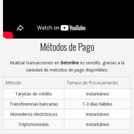
Métodos de Pago
Realizar transacciones en
Betonline
es sencillo, gracias a la
variedad de métodos de pago disponibles:
Método
Tiempo de Procesamiento
Tarjetas de crédito
Instantáneo
Transferencias bancarias
1-3 días hábiles
Monederos electrónicos
Instantáneo
Criptomonedas
Instantáneo