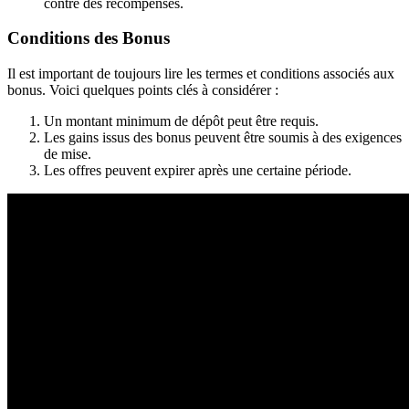
contre des récompenses.
Conditions des Bonus
Il est important de toujours lire les termes et conditions associés aux
bonus. Voici quelques points clés à considérer :
Un montant minimum de dépôt peut être requis.
Les gains issus des bonus peuvent être soumis à des exigences
de mise.
Les offres peuvent expirer après une certaine période.