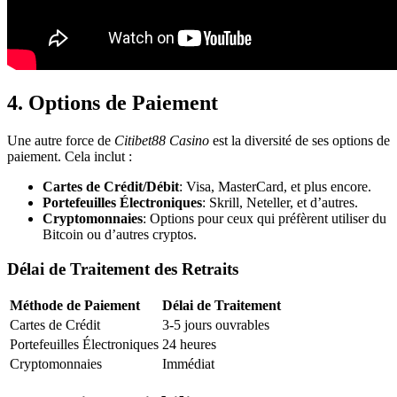
4. Options de Paiement
Une autre force de
Citibet88 Casino
est la diversité de ses options de
paiement. Cela inclut :
Cartes de Crédit/Débit
: Visa, MasterCard, et plus encore.
Portefeuilles Électroniques
: Skrill, Neteller, et d’autres.
Cryptomonnaies
: Options pour ceux qui préfèrent utiliser du
Bitcoin ou d’autres cryptos.
Délai de Traitement des Retraits
Méthode de Paiement
Délai de Traitement
Cartes de Crédit
3-5 jours ouvrables
Portefeuilles Électroniques
24 heures
Cryptomonnaies
Immédiat