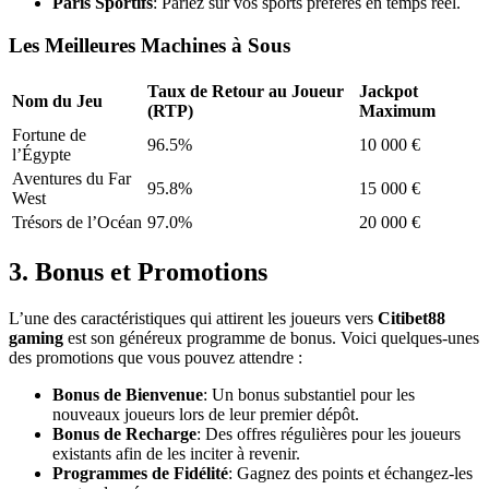
Paris Sportifs
: Pariez sur vos sports préférés en temps réel.
Les Meilleures Machines à Sous
Taux de Retour au Joueur
Jackpot
Nom du Jeu
(RTP)
Maximum
Fortune de
96.5%
10 000 €
l’Égypte
Aventures du Far
95.8%
15 000 €
West
Trésors de l’Océan
97.0%
20 000 €
3. Bonus et Promotions
L’une des caractéristiques qui attirent les joueurs vers
Citibet88
gaming
est son généreux programme de bonus. Voici quelques-unes
des promotions que vous pouvez attendre :
Bonus de Bienvenue
: Un bonus substantiel pour les
nouveaux joueurs lors de leur premier dépôt.
Bonus de Recharge
: Des offres régulières pour les joueurs
existants afin de les inciter à revenir.
Programmes de Fidélité
: Gagnez des points et échangez-les