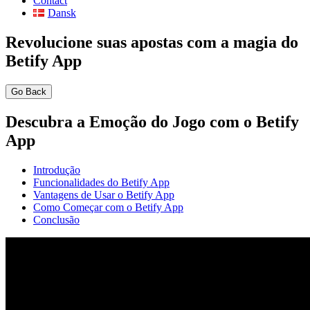
Contact
Dansk
Revolucione suas apostas com a magia do
Betify App
Descubra a Emoção do Jogo com o Betify
App
Introdução
Funcionalidades do Betify App
Vantagens de Usar o Betify App
Como Começar com o Betify App
Conclusão