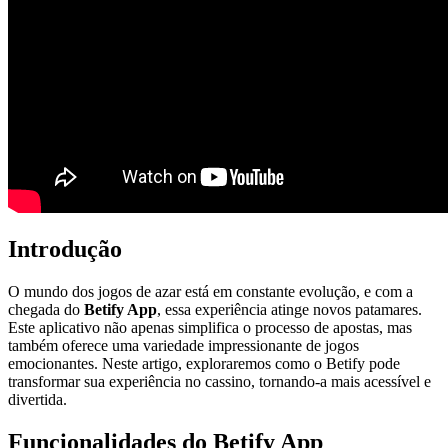
Introdução
O mundo dos jogos de azar está em constante evolução, e com a
chegada do
Betify App
, essa experiência atinge novos patamares.
Este aplicativo não apenas simplifica o processo de apostas, mas
também oferece uma variedade impressionante de jogos
emocionantes. Neste artigo, exploraremos como o Betify pode
transformar sua experiência no cassino, tornando-a mais acessível e
divertida.
Funcionalidades do Betify App