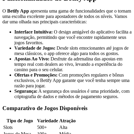
O
Betify App
apresenta uma gama de funcionalidades que o tornam
uma escolha excelente para apostadores de todos os níveis. Vamos
dar uma olhada nas principais características:
Interface Intuitiva:
O design amigável do aplicativo facilita a
navegação, permitindo que você encontre rapidamente seus
jogos favoritos.
Variedade de Jogos:
Desde slots emocionantes até jogos de
mesa clássicos, o app oferece algo para todos os gostos.
Apostas Ao Vivo:
Desfrute da adrenalina das apostas em
tempo real com dealers ao vivo, levando a experiência do
cassino para o seu celular.
Ofertas e Promoções:
Com promoções regulares e bônus
exclusivos, o Betify App garante que você tenha sempre uma
razão para jogar.
Segurança:
A segurança dos usuários é uma prioridade, com
criptografia de dados e métodos de pagamento seguros.
Comparativo de Jogos Disponíveis
Tipo de Jogo
Variedade
Atração
Slots
500+
Alta
Jogos de Mesa
100+
Média