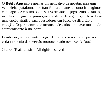
O
Betify App
não é apenas um aplicativo de apostas, mas uma
verdadeira plataforma que transforma a maneira como interagimos
com jogos de cassino. Com sua variedade de jogos emocionantes,
interface amigável e promoção constante de segurança, ele se torna
uma opção atrativa para apostadores em busca de diversão e
emoção. Experimente hoje mesmo e descubra um novo mundo de
entretenimento à sua porta!
Lembre-se, o importante é jogar de forma consciente e aproveitar
cada momento de diversão proporcionado pelo Betify App!
© 2026 Teater2tusind. All rights reserved