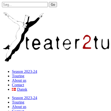
Season 2023-24
Touring
About us
Contact
Dansk
Season 2023-24
Touring
About us