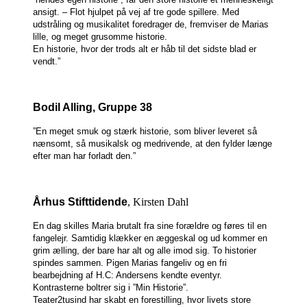
ansigt. – Flot hjulpet på vej af tre gode spillere.
Med
udstråling og musikalitet foredrager de, fremviser de Marias
lille, og meget grusomme historie.
En historie, hvor der trods alt er håb til det sidste blad er
vendt.”
Bodil Alling, Gruppe 38
”En meget smuk og stærk historie, som bliver leveret så
nænsomt, så musikalsk og medrivende, at den fylder længe
efter man har forladt den.”
Århus Stifttidende
, Kirsten Dahl
En dag skilles Maria brutalt fra sine forældre og føres til en
fangelejr. Samtidig klækker en æggeskal og ud kommer en
grim ælling, der bare har alt og alle imod sig. To historier
spindes sammen. Pigen Marias fangeliv
og en fri
bearbejdning af H.C: Andersens kendte eventyr.
Kontrasterne boltrer sig i ”Min Historie”.
Teater2tusind har skabt en forestilling, hvor livets store