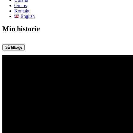
Udland
Om os
Kontakt
English
Min historie