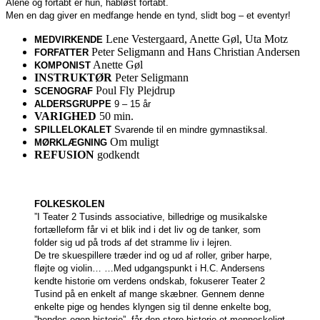
Alene og fortabt er hun, håbløst fortabt.
Men en dag giver en medfange hende en tynd, slidt bog – et eventyr!
Lene Vestergaard, Anette Gøl, Uta Motz
MEDVIRKENDE
Peter Seligmann and Hans Christian Andersen
FORFATTER
Anette Gøl
KOMPONIST
INSTRUKTØR
Peter Seligmann
Poul Fly Plejdrup
SCENOGRAF
ALDERSGRUPPE
9 – 15 år
VARIGHED
50 min.
SPILLELOKALET
Svarende til en mindre gymnastiksal.
Om muligt
MØRKLÆGNING
REFUSION
godkendt
FOLKESKOLEN
”I Teater 2 Tusinds associative, billedrige og musikalske
fortælleform får vi et blik ind i det liv og de tanker, som
folder sig ud på trods af det stramme liv i lejren.
De tre skuespillere træder ind og ud af roller, griber harpe,
fløjte og violin…
…Med udgangspunkt i H.C. Andersens
kendte historie om verdens ondskab, fokuserer Teater 2
Tusind på en enkelt af mange skæbner. Gennem denne
enkelte pige og hendes klyngen sig til denne enkelte bog,
”hendes egen historie”, får den store historie et menneskeligt