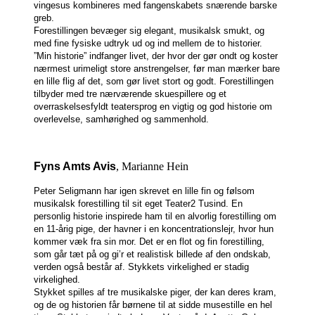
vingesus kombineres med fangenskabets snærende barske
greb.
Forestillingen bevæger sig elegant, musikalsk smukt, og
med fine fysiske udtryk ud og ind mellem de to historier.
”Min historie” indfanger livet, der hvor der gør ondt og koster
nærmest urimeligt store anstrengelser, før man mærker bare
en lille flig af det, som gør livet stort og godt.
Forestillingen
tilbyder med tre nærværende skuespillere og et
overraskelsesfyldt teatersprog en vigtig og god historie om
overlevelse, samhørighed og sammenhold.
Fyns Amts Avis
, Marianne Hein
Peter Seligmann har igen skrevet en lille fin og følsom
musikalsk forestilling til sit eget Teater2 Tusind.
En
personlig historie inspirede ham til en alvorlig forestilling om
en 11-årig pige, der havner i en koncentrationslejr, hvor hun
kommer væk fra sin mor. Det er en flot og fin forestilling,
som går tæt på og gi’r et realistisk billede af den ondskab,
verden også består af.
Stykkets virkelighed er stadig
virkelighed.
Stykket spilles af tre musikalske piger, der kan deres kram,
og de og historien får børnene til at sidde musestille en hel